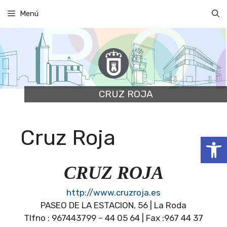
Saltar
Menú
al
contenido
CRUZ ROJA
Cruz Roja
Abrir
CRUZ ROJA
http://www.cruzroja.es
PASEO DE LA ESTACION, 56 | La Roda
Tlfno : 967443799 – 44 05 64 | Fax :967 44 37