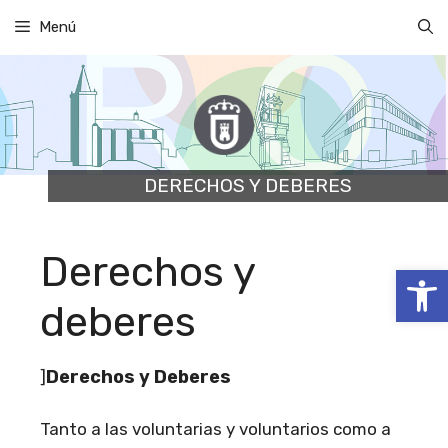
Saltar
Menú
al
contenido
DERECHOS Y DEBERES
Derechos y
Abrir
deberes
Derechos y Deberes
]
Tanto a las voluntarias y voluntarios como a