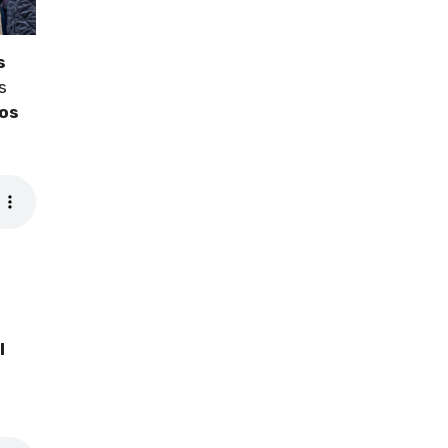
s
s
tos
l