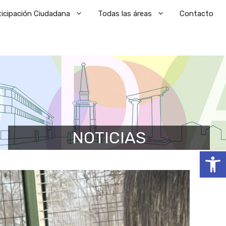
ticipación Ciudadana
Todas las áreas
Contacto
NOTICIAS
Abrir