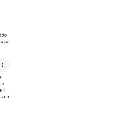
s
tado
 azul
y
 de
a 1
os en