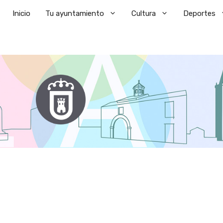
Saltar
Inicio
Tu ayuntamiento
Cultura
Deportes
al
contenido