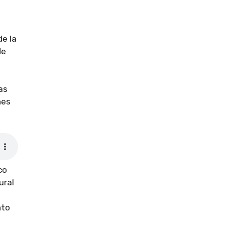
de la
de
as
nes
co
ural
nto