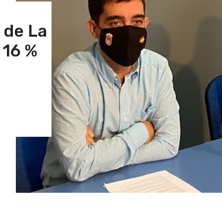
l de La
 16 %