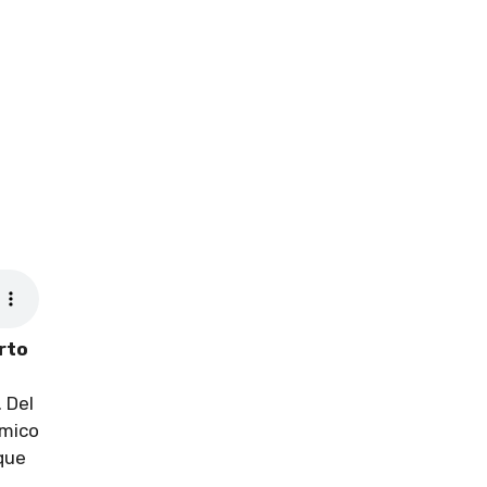
.
rto
. Del
ómico
que