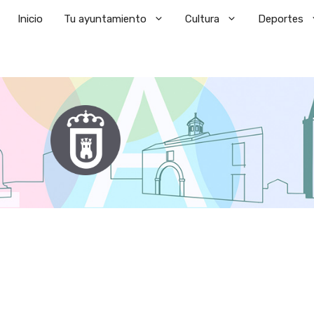
Saltar
Inicio
Tu ayuntamiento
Cultura
Deportes
al
contenido