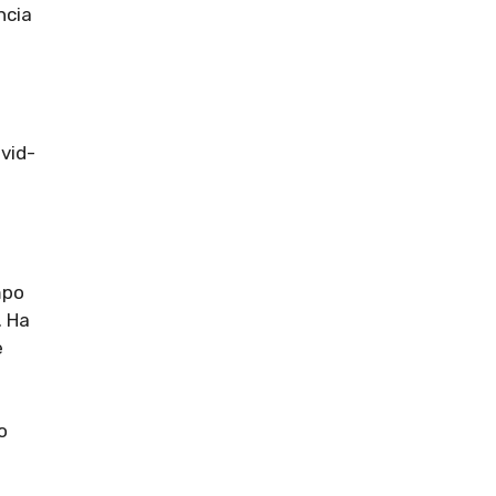
ncia
vid-
mpo
. Ha
e
o