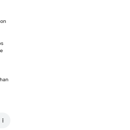
con
os
de
 han