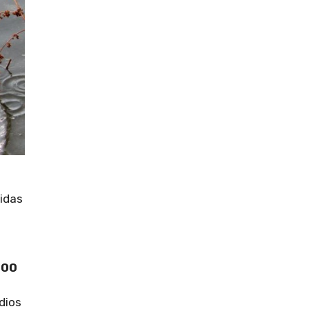
e
didas
700
dios