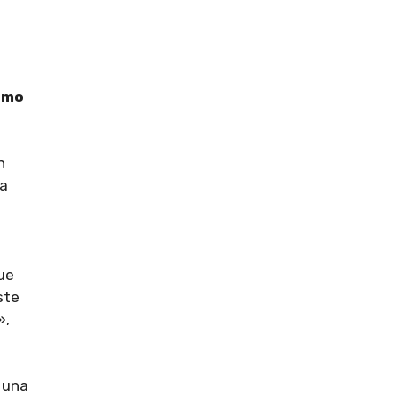
como
n
da
ue
ste
»,
 una