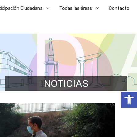
ticipación Ciudadana
Todas las áreas
Contacto
NOTICIAS
Abrir