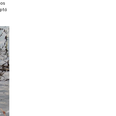
los
optó