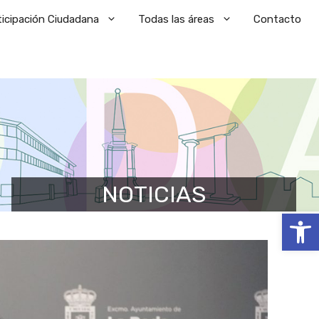
ticipación Ciudadana
Todas las áreas
Contacto
NOTICIAS
Abrir