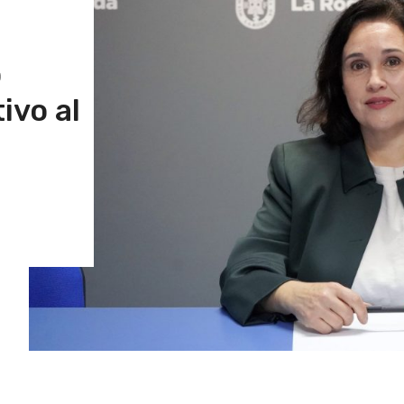
o
ivo al