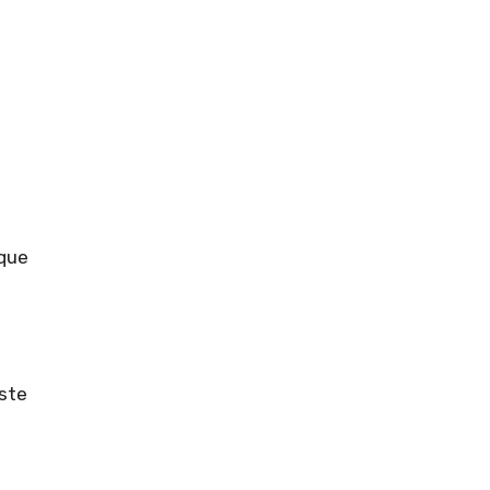
 que
este