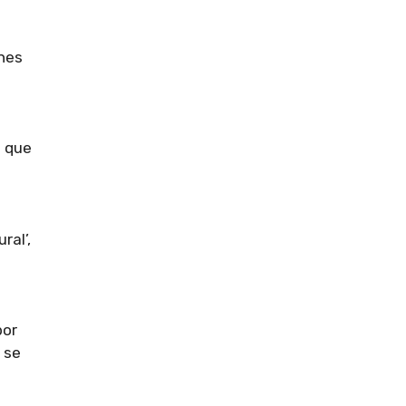
ones
s que
ral’,
por
 se