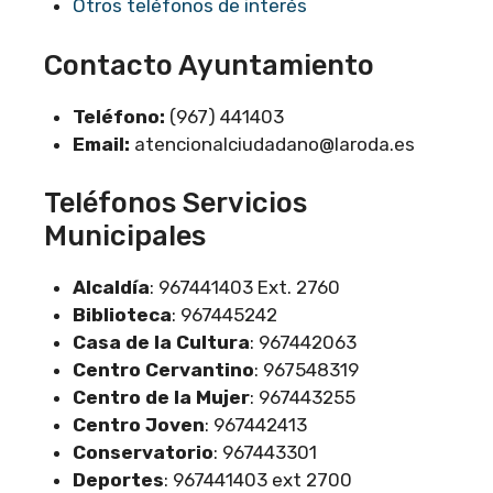
Otros teléfonos de interés
Contacto Ayuntamiento
Teléfono:
(967) 441403
Email:
atencionalciudadano@laroda.es
Teléfonos Servicios
Municipales
Alcaldía
: 967441403 Ext. 2760
Biblioteca
: 967445242
Casa de la Cultura
: 967442063
Centro Cervantino
: 967548319
Centro de la Mujer
: 967443255
Centro Joven
: 967442413
Conservatorio
: 967443301
Deportes
: 967441403 ext 2700