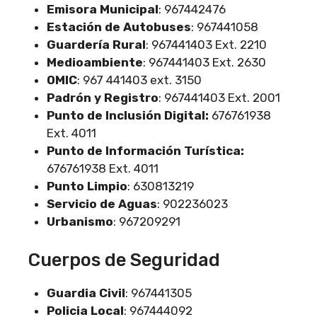
Emisora Municipal
: 967442476
Estación de Autobuses
: 967441058
Guardería Rural
: 967441403 Ext. 2210
Medioambiente
: 967441403 Ext. 2630
OMIC
: 967 441403 ext. 3150
Padrón y Registro
: 967441403 Ext. 2001
Punto de Inclusión Digital:
676761938
Ext. 4011
Punto de Información Turística:
676761938 Ext. 4011
Punto Limpio
: 630813219
Servicio de Aguas
: 902236023
Urbanismo
: 967209291
Cuerpos de Seguridad
Guardia Civil
: 967441305
Policia Local
: 967444092