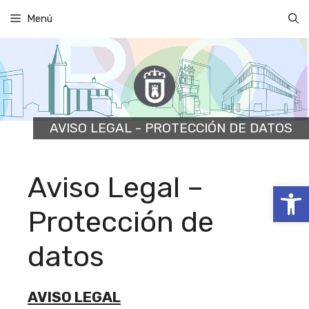
Saltar
Menú
al
contenido
AVISO LEGAL - PROTECCIÓN DE DATOS
Aviso Legal –
Abrir
Protección de
datos
AVISO LEGAL