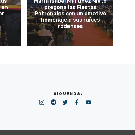
sus
María Isabel Martínez Nieto
 en
pregona las Fiestas
or
Patronales con un emotivo
homenaje a sus raíces
rodenses
SÍGUENOS:
POLÍTICA DE PRIVACIDAD