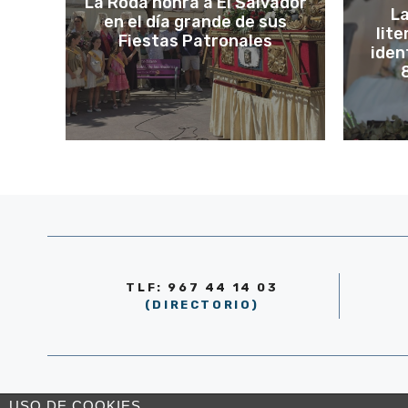
La Roda honra a El Salvador
La
en el día grande de sus
lit
Fiestas Patronales
iden
8
TLF: 967 44 14 03
(DIRECTORIO)
© AYUNTAMIENTO DE LA RODA 2026
USO DE COOKIES