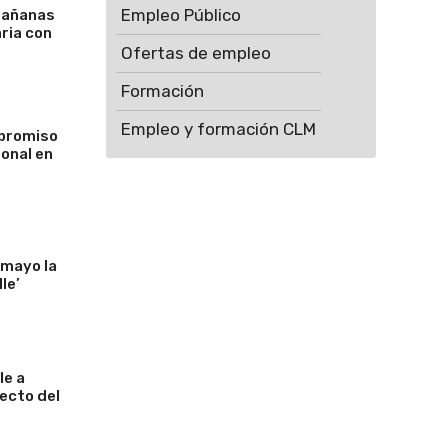
Empleo Público
 mañanas
aria con
Ofertas de empleo
Formación
Empleo y formación CLM
mpromiso
sonal en
 mayo la
le’
le a
yecto del