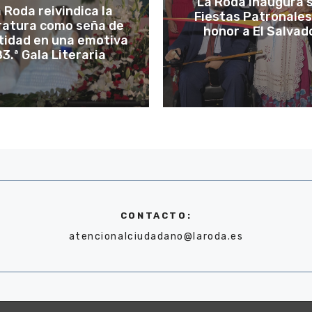
La Roda inaugura 
 Roda reivindica la
Fiestas Patronales
eratura como seña de
honor a El Salvad
tidad en una emotiva
3.ª Gala Literaria
CONTACTO:
atencionalciudadano@laroda.es