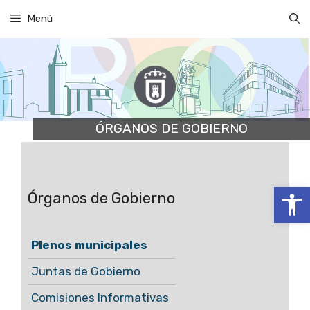
Saltar
Menú
al
contenido
ÓRGANOS DE GOBIERNO
Abrir
Órganos de Gobierno
Plenos municipales
Juntas de Gobierno
Comisiones Informativas