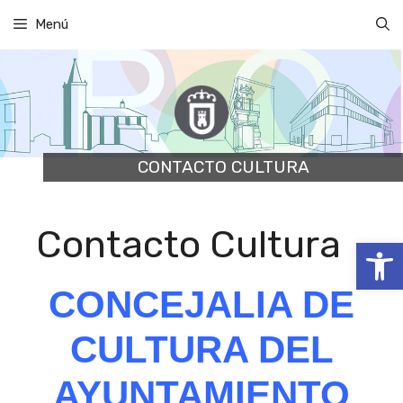
Saltar
Menú
al
contenido
CONTACTO CULTURA
Contacto Cultura
Abrir
CONCEJALIA DE
CULTURA DEL
AYUNTAMIENTO