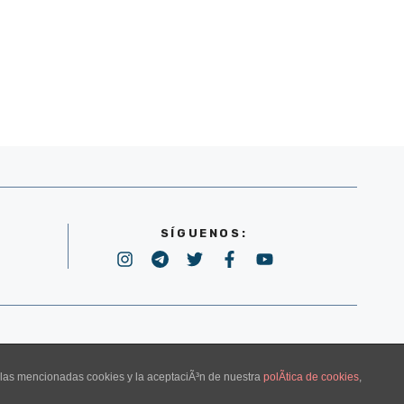
SÍGUENOS:
POLÍTICA DE PRIVACIDAD
e las mencionadas cookies y la aceptaciÃ³n de nuestra
polÃ­tica de cookies
,