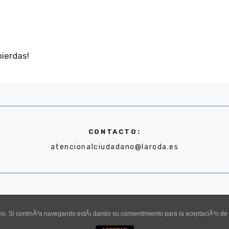
pierdas!
CONTACTO:
atencionalciudadano@laroda.es
uario. Si continÃºa navegando estÃ¡ dando su consentimiento para la aceptaciÃ³n d