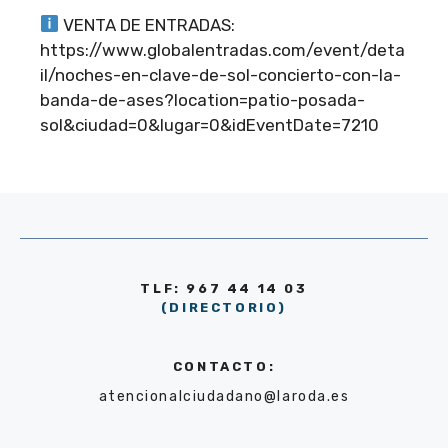
VENTA DE ENTRADAS:
https://www.globalentradas.com/event/deta
il/noches-en-clave-de-sol-concierto-con-la-
banda-de-ases?location=patio-posada-
sol&ciudad=0&lugar=0&idEventDate=7210
TLF: 967 44 14 03
(DIRECTORIO)
CONTACTO:
atencionalciudadano@laroda.es