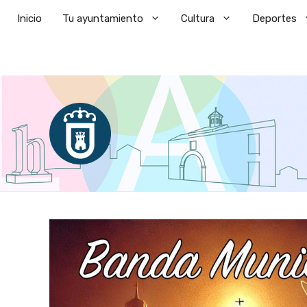
Saltar
Inicio
Tu ayuntamiento
Cultura
Deportes
al
contenido