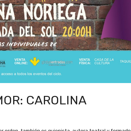
MOR: CAROLINA
er orden, también es guionista, autora teatral y formado