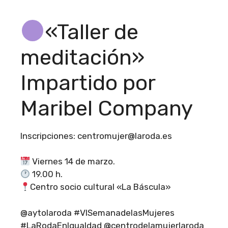
«Taller de
meditación»
Impartido por
Maribel Company
Inscripciones: centromujer@laroda.es
Viernes 14 de marzo.
19.00 h.
Centro socio cultural «La Báscula»
@aytolaroda #VISemanadelasMujeres
#LaRodaEnIgualdad @centrodelamujerlaroda