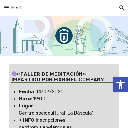
Saltar
Menú
al
contenido
«TALLER DE MEDITACIÓN»
Abrir
IMPARTIDO POR MARIBEL COMPANY
Fecha
: 14/03/2025
Hora
: 19:00 h.
Lugar
:
Centro sociocultural 'La Báscula'
+ INFO:
Inscripciones:
centromujer@laroda.es