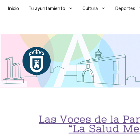
Saltar
Inicio
Tu ayuntamiento
Cultura
Deportes
al
contenido