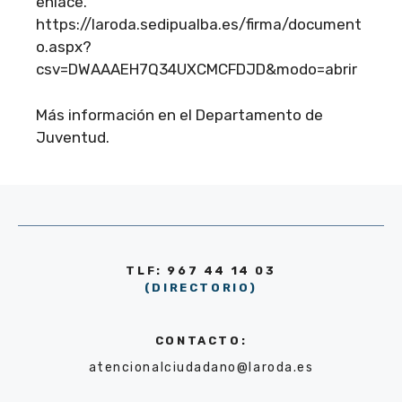
enlace.
https://laroda.sedipualba.es/firma/document
o.aspx?
csv=DWAAAEH7Q34UXCMCFDJD&modo=abrir
Más información en el Departamento de
Juventud.
TLF: 967 44 14 03
(DIRECTORIO)
CONTACTO:
atencionalciudadano@laroda.es