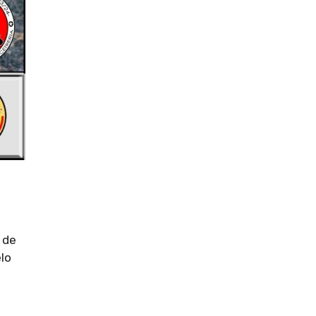
 de
elo