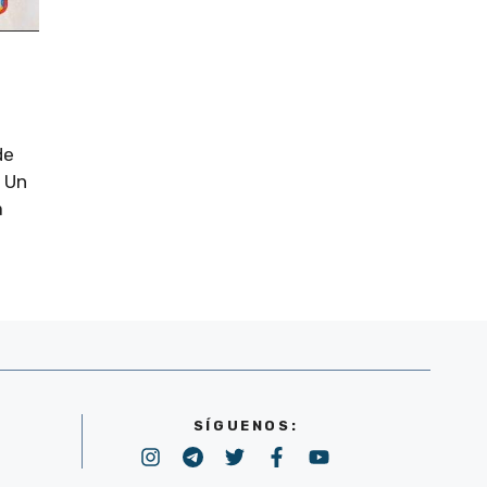
de
. Un
a
SÍGUENOS: