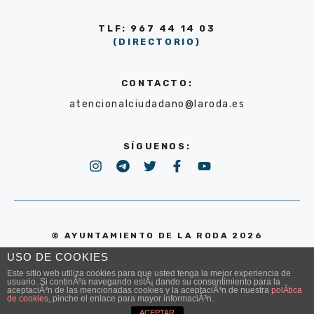
TLF: 967 44 14 03
(DIRECTORIO)
CONTACTO:
atencionalciudadano@laroda.es
SÍGUENOS:
© AYUNTAMIENTO DE LA RODA 2026
USO DE COOKIES
POLÍTICA DE PRIVACIDAD
Este sitio web utiliza cookies para que usted tenga la mejor experiencia de
usuario. Si continÃºa navegando estÃ¡ dando su consentimiento para la
aceptaciÃ³n de las mencionadas cookies y la aceptaciÃ³n de nuestra
polÃ­tica
de cookies
, pinche el enlace para mayor informaciÃ³n.
ACEPTAR