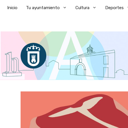
Saltar
Inicio
Tu ayuntamiento
Cultura
Deportes
al
contenido