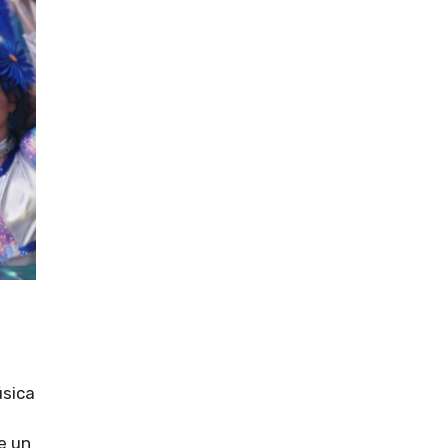
úsica
e un