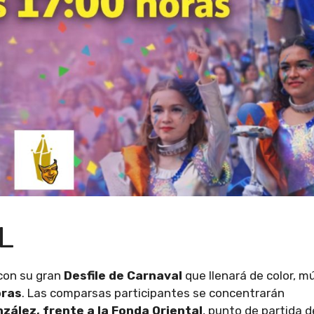
L
con su gran
Desfile de Carnaval
que llenará de color, m
oras
. Las comparsas participantes se concentrarán
zález, frente a la Fonda Oriental
, punto de partida d