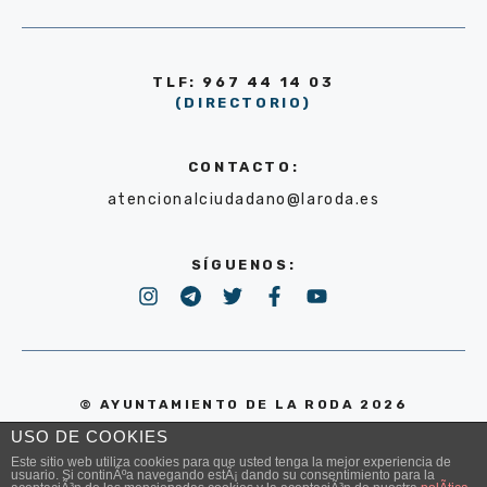
TLF: 967 44 14 03
(DIRECTORIO)
CONTACTO:
atencionalciudadano@laroda.es
SÍGUENOS:
© AYUNTAMIENTO DE LA RODA 2026
USO DE COOKIES
POLÍTICA DE PRIVACIDAD
Este sitio web utiliza cookies para que usted tenga la mejor experiencia de
usuario. Si continÃºa navegando estÃ¡ dando su consentimiento para la