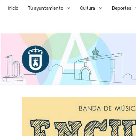
Saltar
Inicio
Tu ayuntamiento
Cultura
Deportes
al
contenido