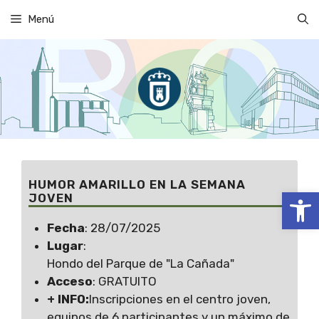
Saltar
Menú
al
contenido
HUMOR AMARILLO EN LA SEMANA
Abrir
JOVEN
Fecha
: 28/07/2025
Lugar
:
Hondo del Parque de "La Cañada"
Acceso
: GRATUITO
+ INFO:
Inscripciones en el centro joven,
equipos de 6 participantes y un máximo de