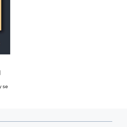
a
y se