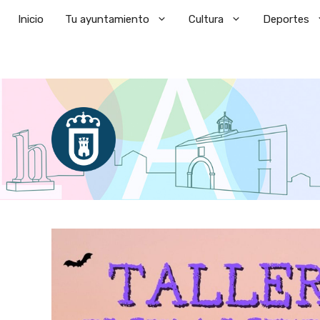
Saltar
Inicio
Tu ayuntamiento
Cultura
Deportes
al
contenido