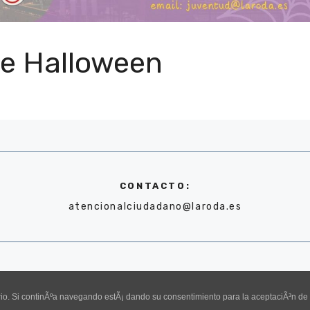
 de Halloween
CONTACTO:
atencionalciudadano@laroda.es
uario. Si continÃºa navegando estÃ¡ dando su consentimiento para la aceptaciÃ³n d