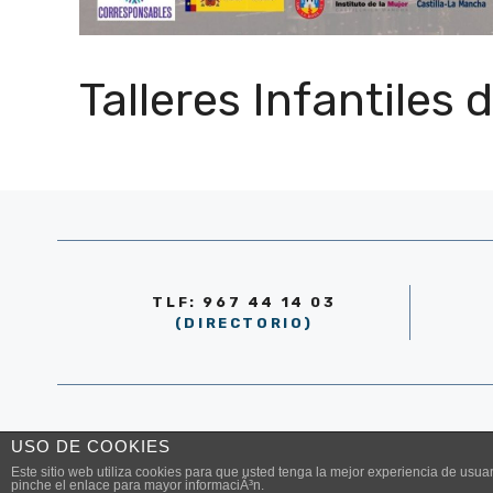
Talleres Infantiles
TLF: 967 44 14 03
(DIRECTORIO)
© AYUNTAMIENTO DE LA RODA 2026
USO DE COOKIES
Este sitio web utiliza cookies para que usted tenga la mejor experiencia de us
pinche el enlace para mayor informaciÃ³n.