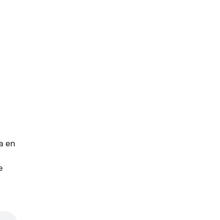
a en
e