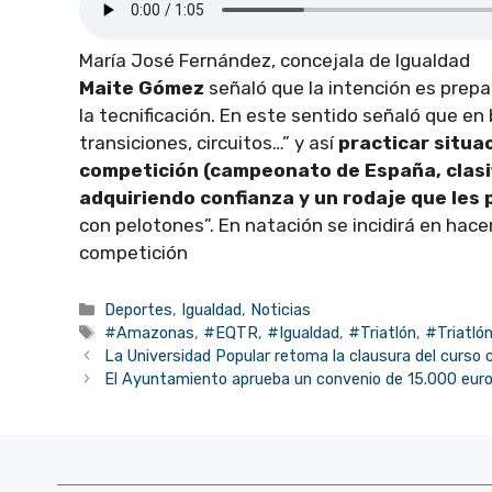
María José Fernández, concejala de Igualdad
Maite Gómez
señaló que la intención es prepar
la tecnificación. En este sentido señaló que en
transiciones, circuitos…” y así
practicar situa
competición (campeonato de España, clasif
adquiriendo confianza y un rodaje que les 
con pelotones”. En natación se incidirá en ha
competición
Categorías
Deportes
,
Igualdad
,
Noticias
Etiquetas
#Amazonas
,
#EQTR
,
#Igualdad
,
#Triatlón
,
#Triatló
La Universidad Popular retoma la clausura del curso 
El Ayuntamiento aprueba un convenio de 15.000 euros