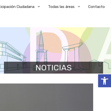
ticipación Ciudadana
Todas las áreas
Contacto
NOTICIAS
Abrir