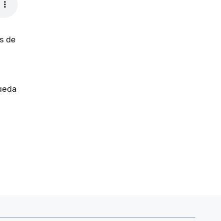
és de
rueda