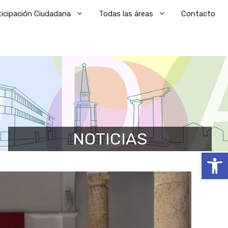
ticipación Ciudadana
Todas las áreas
Contacto
NOTICIAS
Abrir