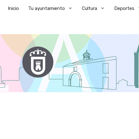
Saltar
Inicio
Tu ayuntamiento
Cultura
Deportes
al
contenido