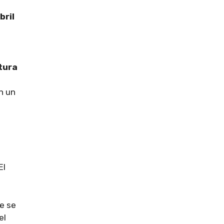
bril
tura
n un
El
ue se
el