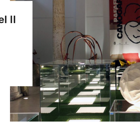
l II
a