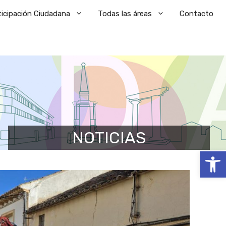
ticipación Ciudadana
Todas las áreas
Contacto
NOTICIAS
Abrir