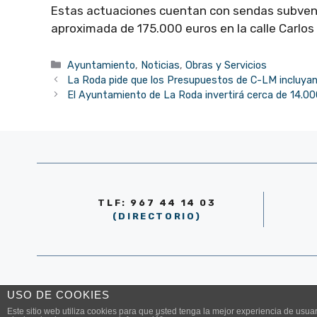
Estas actuaciones cuentan con sendas subven
aproximada de 175.000 euros en la calle Carlos I
Categorías
Ayuntamiento
,
Noticias
,
Obras y Servicios
La Roda pide que los Presupuestos de C-LM incluyan 
El Ayuntamiento de La Roda invertirá cerca de 14.000
TLF: 967 44 14 03
(DIRECTORIO)
© AYUNTAMIENTO DE LA RODA 2026
USO DE COOKIES
Este sitio web utiliza cookies para que usted tenga la mejor experiencia de us