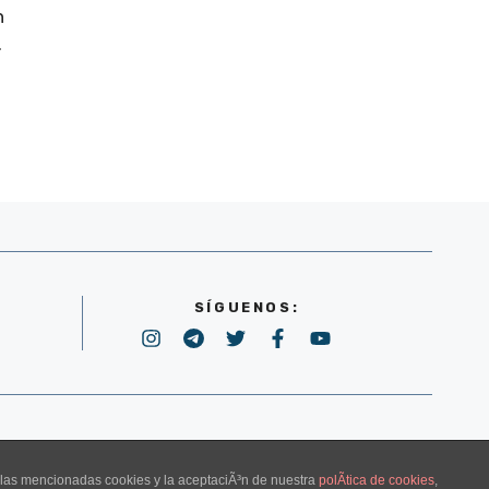
n
.
SÍGUENOS:
POLÍTICA DE PRIVACIDAD
e las mencionadas cookies y la aceptaciÃ³n de nuestra
polÃ­tica de cookies
,