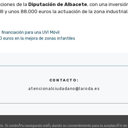
ciones de la
Diputación de Albacete
, con una inversió
II y unos 88.000 euros la actuación de la zona industrial
financiación para una UVI Móvil
 euros en la mejora de zonas infantiles
CONTACTO:
atencionalciudadano@laroda.es
uario. Si continÃºa navegando estÃ¡ dando su consentimiento para la aceptaciÃ³n d