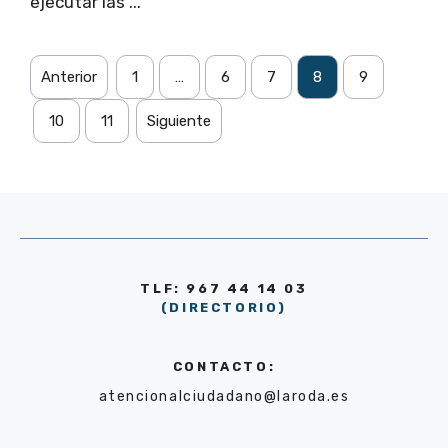
ejecutar las ...
Anterior
1
…
6
7
8
9
10
11
Siguiente
TLF: 967 44 14 03
(DIRECTORIO)
CONTACTO:
atencionalciudadano@laroda.es