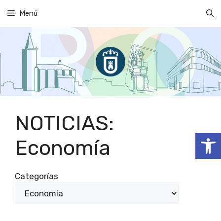
Saltar
Menú
al
contenido
NOTICIAS:
Abrir
Economía
Categorías