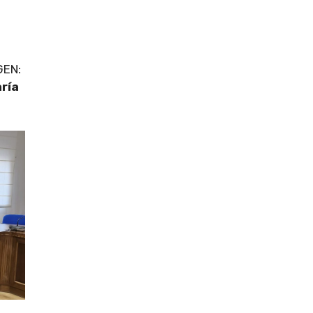
GEN:
aría