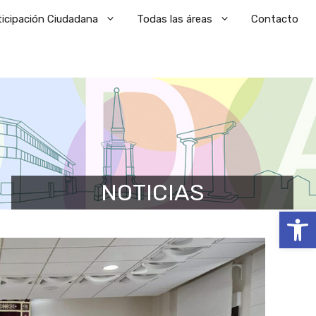
ticipación Ciudadana
Todas las áreas
Contacto
NOTICIAS
Abrir