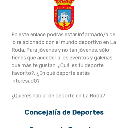
En este enlace podrás estar informado/a de
lo relacionado con el mundo deportivo en La
Roda. Para jóvenes y no tan jóvenes, sólo
tienes que acceder a los eventos y galerías
que más te gustan. ¿Cuál es tu deporte
favorito?, ¿En qué deporte estás
interesad0?
¿Quieres hablar de deporte en La Roda?
Concejalía de Deportes