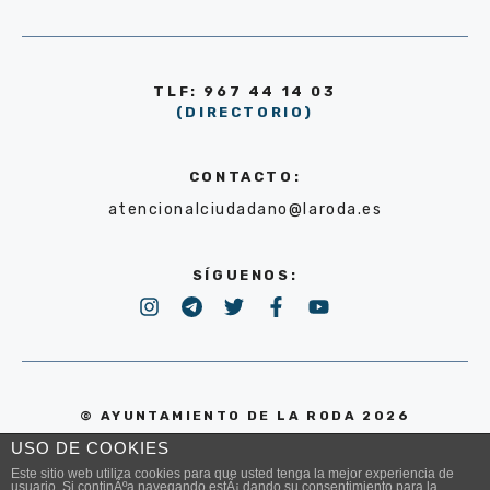
TLF: 967 44 14 03
(DIRECTORIO)
CONTACTO:
atencionalciudadano@laroda.es
SÍGUENOS:
© AYUNTAMIENTO DE LA RODA 2026
USO DE COOKIES
POLÍTICA DE PRIVACIDAD
Este sitio web utiliza cookies para que usted tenga la mejor experiencia de
usuario. Si continÃºa navegando estÃ¡ dando su consentimiento para la