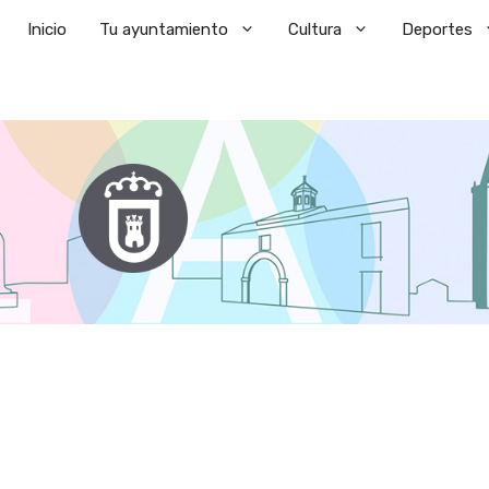
Saltar
Inicio
Tu ayuntamiento
Cultura
Deportes
al
contenido