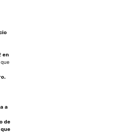
cio
2
en
9 que
ro.
a a
o de
l que