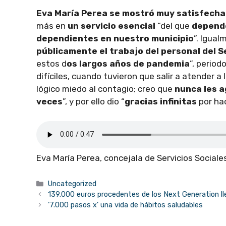
Eva María Perea se mostró muy satisfecha
más en
un servicio esencial
“del que
depende
dependientes en nuestro municipio
”. Igual
públicamente el trabajo del personal del S
estos d
os largos años de pandemia
”, perio
difíciles, cuando tuvieron que salir a atender 
lógico miedo al contagio; creo que
nunca les a
veces
”, y por ello dio “
gracias infinitas
por hac
Eva María Perea, concejala de Servicios Sociale
Categorías
Uncategorized
139.000 euros procedentes de los Next Generation l
‘7.000 pasos x’ una vida de hábitos saludables