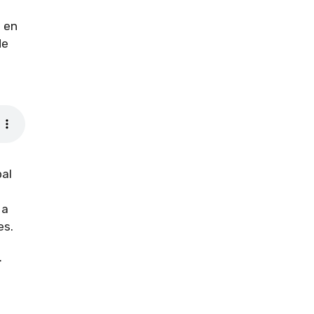
a en
de
pal
 a
es.
r