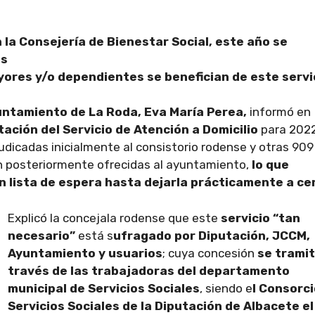
 la Consejería de Bienestar Social, este año se
as
ores y/o dependientes se benefician de este servi
yuntamiento de La Roda, Eva María Perea,
informó en
ación del Servicio de Atención a Domicilio
para 202
judicadas inicialmente al consistorio rodense y otras 90
 posteriormente ofrecidas al ayuntamiento,
lo que
n lista de espera hasta dejarla prácticamente a ce
Explicó la concejala rodense que este
servicio “tan
necesario”
está s
ufragado por Diputación, JCCM,
Ayuntamiento y usuarios
; cuya concesión
se tramit
través de las trabajadoras del departamento
municipal de Servicios Sociales
, siendo e
l Consorci
Servicios Sociales de la Diputación de Albacete e