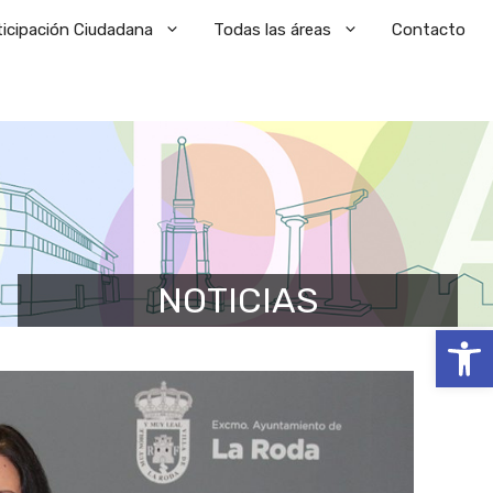
ticipación Ciudadana
Todas las áreas
Contacto
NOTICIAS
Abrir