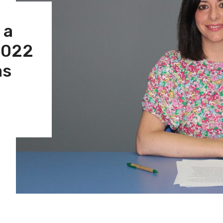
 a
2022
as