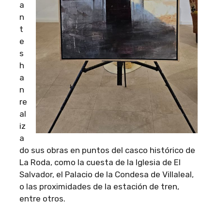
a
n
t
e
s
h
a
n
re
al
iz
a
do sus obras en puntos del casco histórico de
La Roda, como la cuesta de la Iglesia de El
Salvador, el Palacio de la Condesa de Villaleal,
o las proximidades de la estación de tren,
entre otros.