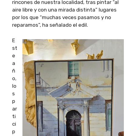
rincones de nuestra localidad, tras pintar “al
aire libre y con una mirada distinta” lugares
por los que “muchas veces pasamos y no
reparamos”, ha señalado el edil.
E
st
e
a
ñ
o,
lo
s
p
ar
ti
ci
p