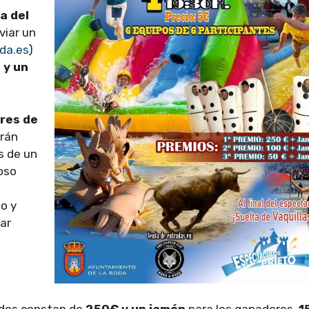
a del
viar un
da.es
)
 y un
res de
erán
s de un
oso
e
io y
ar