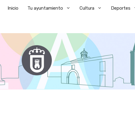
Saltar
Inicio
Tu ayuntamiento
Cultura
Deportes
al
contenido