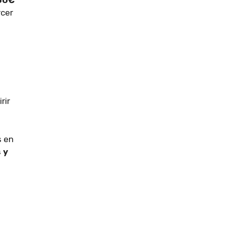
50€
rcer
rir
s en
 y