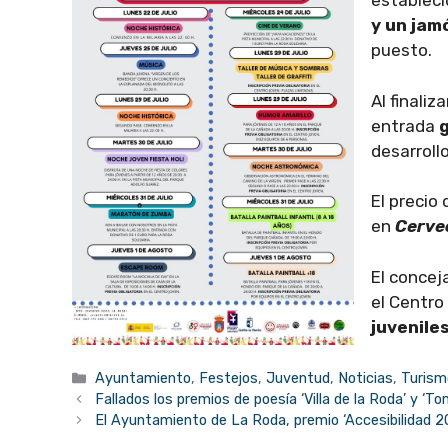
establec
y un ja
puesto.
Al finaliz
entrada
desarrollo
El precio 
en
Cerve
El concej
el Centro
juvenile
Categorías
Ayuntamiento
,
Festejos
,
Juventud
,
Noticias
,
Turism
Fallados los premios de poesía ‘Villa de la Roda’ y
El Ayuntamiento de La Roda, premio ‘Accesibilidad 