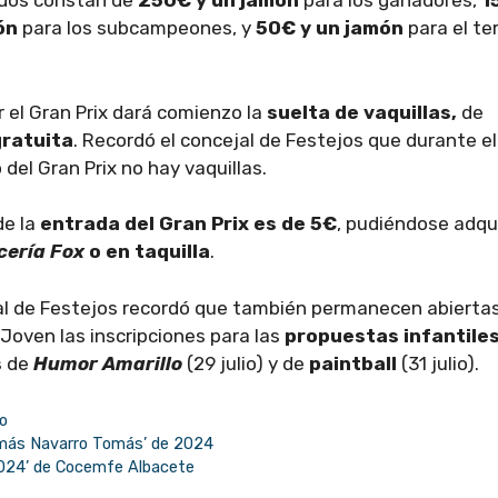
idos constan de
250€ y un jamón
para los ganadores,
1
món
para los subcampeones, y
50€ y un jamón
para el te
ar el Gran Prix dará comienzo la
suelta de vaquillas,
de
gratuita
. Recordó el concejal de Festejos que durante el
 del Gran Prix no hay vaquillas.
de la
entrada del Gran Prix es de 5€
, pudiéndose adqui
cería Fox
o en taquilla
.
al de Festejos recordó que también permanecen abierta
 Joven las inscripciones para las
propuestas infantiles
s
de
Humor Amarillo
(29 julio) y de
paintball
(31 julio).
o
 ‘Tomás Navarro Tomás’ de 2024
2024’ de Cocemfe Albacete