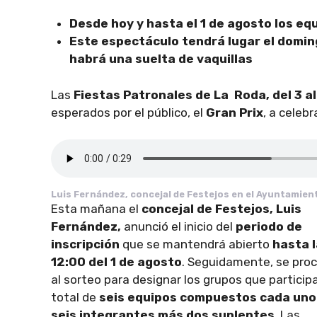
Desde hoy y hasta el 1 de agosto los eq
Este espectáculo tendrá lugar el doming
habrá una suelta de vaquillas
Las
Fiestas Patronales de La Roda, del 3 al
esperados por el público, el
Gran Prix
, a celeb
Luis Fernández, concejal de Festejos en el Ayuntamien
Esta mañana el
concejal de Festejos, Luis
Fernández,
anunció el inicio del
periodo de
inscripción
que se mantendrá abierto
hasta l
12:00 del 1 de agosto
. Seguidamente, se pro
al sorteo para designar los grupos que particip
total de
seis equipos compuestos cada uno
seis integrantes más dos suplentes
. Las