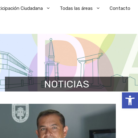
ticipación Ciudadana
Todas las áreas
Contacto
NOTICIAS
Abrir