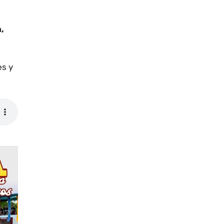
,
es y