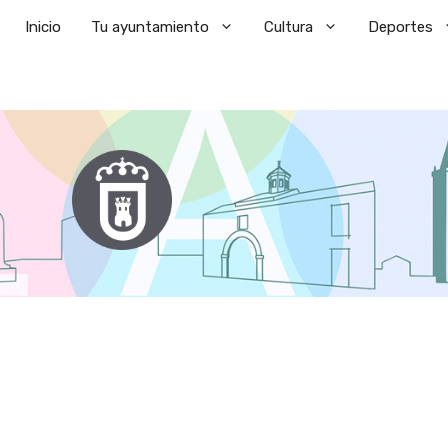
Saltar
Inicio
Tu ayuntamiento
Cultura
Deportes
al
contenido