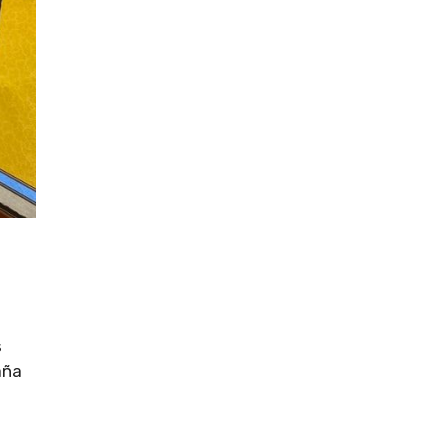
s
aña