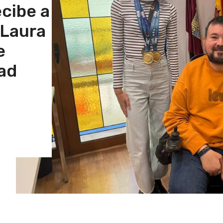
cibe a
 Laura
e
ad