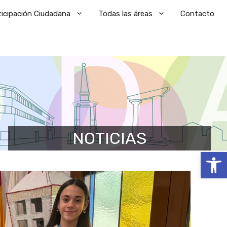
ticipación Ciudadana
Todas las áreas
Contacto
NOTICIAS
Abrir