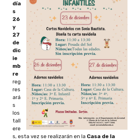
día
s
26
y
27
de
dic
ie
mb
re
reg
res
ará
s
los
tall
ere
s, esta vez se realizarán en la
Casa de la