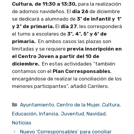
Cultura, de 11:30 a 13:30,
para la realización
de adornos navideños. El
día 26
de diciembre
se dedicará a alumnado de
3º de infantil y 1º
y 2º de primaria.
El
día 27
, les corresponderá
el turno a escolares de
3º, 4º, 5º y 6º de
primaria.
En ambos casos las plazas son
limitadas y se requiere
previa inscripción en
el Centro Joven a partir del 10 de
diciembre.
En estas actividades “también
contamos con el
Plan Corresponsables
,
encargándose de realizar la conciliación de los
menores participantes”, añadió Carrilero.
Categorías
Ayuntamiento
,
Centro de la Mujer
,
Cultura
,
Educación
,
Infancia
,
Juventud
,
Navidad
,
Noticias
Nuevo ‘Corresponsables’ para conciliar