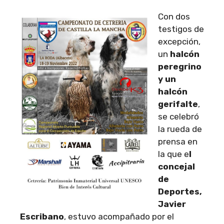
Con dos
testigos de
excepción,
un
halcón
peregrino
y un
halcón
gerifalte
,
se celebró
la rueda de
prensa en
la que e
l
concejal
de
Deportes,
Javier
Escribano
, estuvo acompañado por el