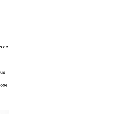
l
o
de
que
ose