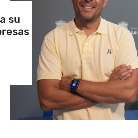
ra su
presas