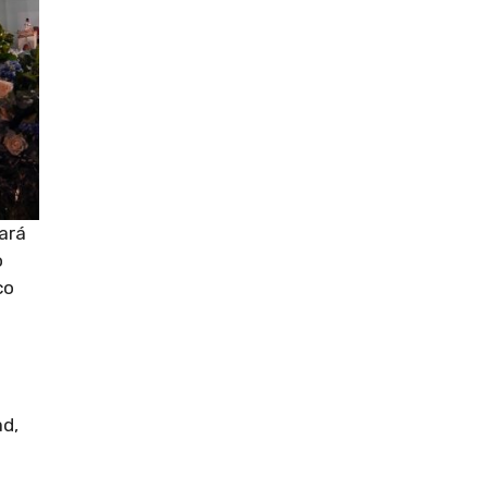
tará
o
co
ad,