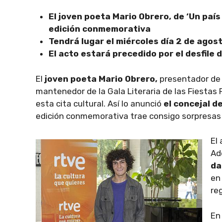
El joven poeta Mario Obrero, de ‘Un paí
edición conmemorativa
Tendrá lugar el miércoles día 2 de agost
El acto estará precedido por el desfile 
El
joven poeta Mario Obrero,
presentador de
mantenedor de la Gala Literaria de las Fiestas 
esta cita cultural. Así lo anunció
el concejal d
edición conmemorativa trae consigo sorpresas
El 
Ad
d
en
re
En