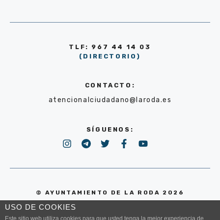
TLF: 967 44 14 03
(DIRECTORIO)
CONTACTO:
atencionalciudadano@laroda.es
SÍGUENOS:
© AYUNTAMIENTO DE LA RODA 2026
USO DE COOKIES
POLÍTICA DE PRIVACIDAD
Este sitio web utiliza cookies para que usted tenga la mejor experiencia de