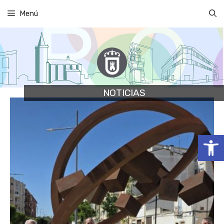
Saltar
Menú
al
contenido
NOTICIAS
Abrir