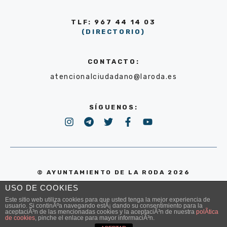
TLF: 967 44 14 03
(DIRECTORIO)
CONTACTO:
atencionalciudadano@laroda.es
SÍGUENOS:
© AYUNTAMIENTO DE LA RODA 2026
USO DE COOKIES
POLÍTICA DE PRIVACIDAD
Este sitio web utiliza cookies para que usted tenga la mejor experiencia de
usuario. Si continÃºa navegando estÃ¡ dando su consentimiento para la
aceptaciÃ³n de las mencionadas cookies y la aceptaciÃ³n de nuestra
polÃ­tica
de cookies
, pinche el enlace para mayor informaciÃ³n.