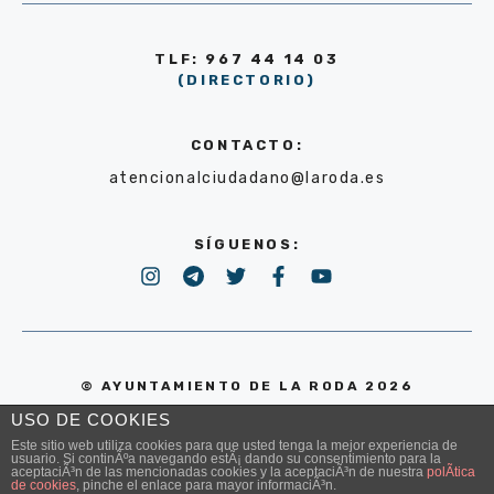
TLF: 967 44 14 03
(DIRECTORIO)
CONTACTO:
atencionalciudadano@laroda.es
SÍGUENOS:
© AYUNTAMIENTO DE LA RODA 2026
USO DE COOKIES
POLÍTICA DE PRIVACIDAD
Este sitio web utiliza cookies para que usted tenga la mejor experiencia de
usuario. Si continÃºa navegando estÃ¡ dando su consentimiento para la
aceptaciÃ³n de las mencionadas cookies y la aceptaciÃ³n de nuestra
polÃ­tica
de cookies
, pinche el enlace para mayor informaciÃ³n.