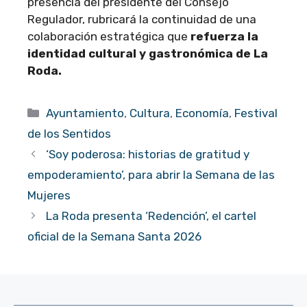
presencia del presidente del Consejo
Regulador, rubricará la continuidad de una
colaboración estratégica que
refuerza la
identidad cultural y gastronómica de La
Roda.
Categorías
Ayuntamiento
,
Cultura
,
Economía
,
Festival
de los Sentidos
‘Soy poderosa: historias de gratitud y
empoderamiento’, para abrir la Semana de las
Mujeres
La Roda presenta ‘Redención’, el cartel
oficial de la Semana Santa 2026