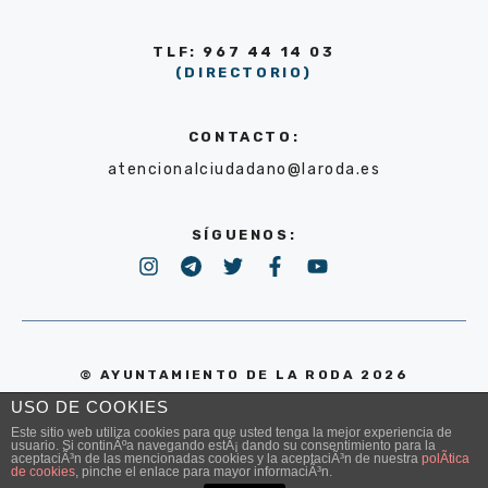
TLF: 967 44 14 03
(DIRECTORIO)
CONTACTO:
atencionalciudadano@laroda.es
SÍGUENOS:
© AYUNTAMIENTO DE LA RODA 2026
USO DE COOKIES
POLÍTICA DE PRIVACIDAD
Este sitio web utiliza cookies para que usted tenga la mejor experiencia de
usuario. Si continÃºa navegando estÃ¡ dando su consentimiento para la
aceptaciÃ³n de las mencionadas cookies y la aceptaciÃ³n de nuestra
polÃ­tica
de cookies
, pinche el enlace para mayor informaciÃ³n.