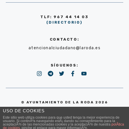
TLF: 967 44 14 03
(DIRECTORIO)
CONTACTO:
atencionalciudadano@laroda.es
SÍGUENOS:
© AYUNTAMIENTO DE LA RODA 2026
USO DE COOKIES
POLÍTICA DE PRIVACIDAD
Este sitio web utiliza cookies para que usted tenga la mejor experiencia de
usuario. Si continÃºa navegando estÃ¡ dando su consentimiento para la
aceptaciÃ³n de las mencionadas cookies y la aceptaciÃ³n de nuestra
polÃ­tica
de cookies
, pinche el enlace para mayor informaciÃ³n.