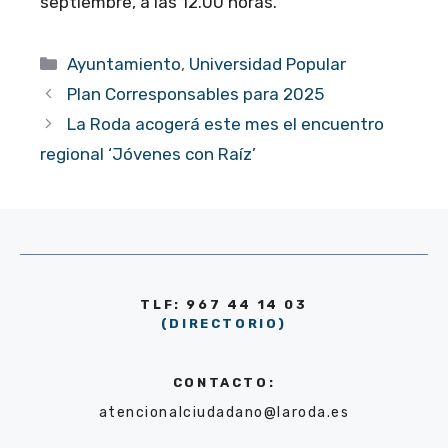
septiembre, a las 12.00 horas.
Categorías
Ayuntamiento
,
Universidad Popular
Plan Corresponsables para 2025
La Roda acogerá este mes el encuentro
regional ‘Jóvenes con Raíz’
TLF: 967 44 14 03
(DIRECTORIO)
CONTACTO:
atencionalciudadano@laroda.es