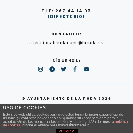
TLF: 967 44 14 03
(DIRECTORIO)
CONTACTO:
atencionalciudadano@laroda.es
SÍGUENOS:
© AYUNTAMIENTO DE LA RODA 2026
USO DE COOKIES
POLÍTICA DE PRIVACIDAD
Este sitio web utiliza cookies para que usted tenga la mejor experiencia de
usuario. Si continÃºa navegando estÃ¡ dando su consentimiento para la
aceptaciÃ³n de las mencionadas cookies y la aceptaciÃ³n de nuestra
polÃ­tica
de cookies
, pinche el enlace para mayor informaciÃ³n.
ACEPTAR